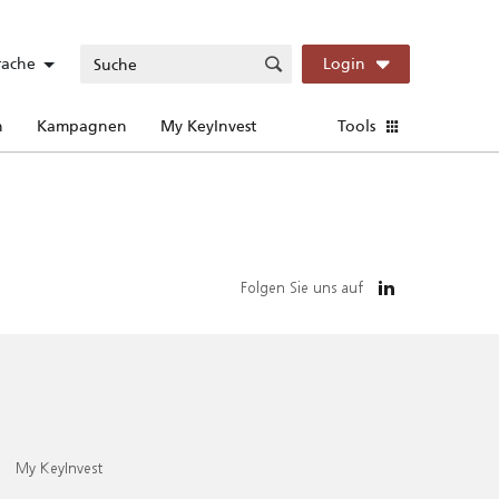
rache
Login
n
Kampagnen
My KeyInvest
Tools
Folgen Sie uns auf
My KeyInvest