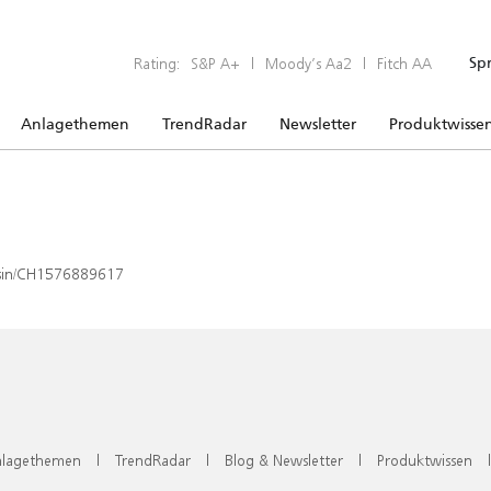
Rating:
S&P A+
|
Moody’s Aa2
|
Fitch AA
Sp
Anlagethemen
TrendRadar
Newsletter
Produktwisse
x/isin/CH1576889617
lagethemen
|
TrendRadar
|
Blog & Newsletter
|
Produktwissen
|