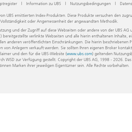
ptregister
|
Information zu UBS
|
Nutzungsbedingungen
|
Datens
 von UBS emittierten Index-Produkten. Diese Produkte versuchen den zugr
, Vollständigkeit oder Angemessenheit der angewandten Methodik.
Nutzung und der Zugriff auf diese Webseiten oder andere von der UBS AG 
eitgestellte verlinkte Webseiten und alle hierin enthaltenen Inhalte, e
allen anderen veröffentlichten Einschränkungen. Die hierin beschriebenen
n von Anlegern verkauft werden. Sie sollten Ihren eigenen Broker kontakt
laimer und den für die UBS-Website (
www.ubs.com
) geltenden Nutzungs
h WSD zur Verfügung gestellt. Copyright der UBS AG, 1998 - 2026. Das
nen Marken ihrer jeweiligen Eigentümer sein. Alle Rechte vorbehalten.