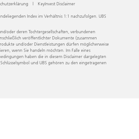
chutzerklärung
|
KeyInvest Disclaimer
undeliegenden Index im Verhältnis 1:1 nachzufolgen. UBS
und/oder deren Tochtergesellschaften, verbundenen
inschließlich veröffentlichter Dokumente (zusammen
 Produkte und/oder Dienstleistungen dürfen möglicherweise
ieren, wenn Sie handeln möchten. Im Falle eines
bedingungen haben die in diesem Disclaimer dargelegten
 Schlüsselsymbol und UBS gehören zu den eingetragenen