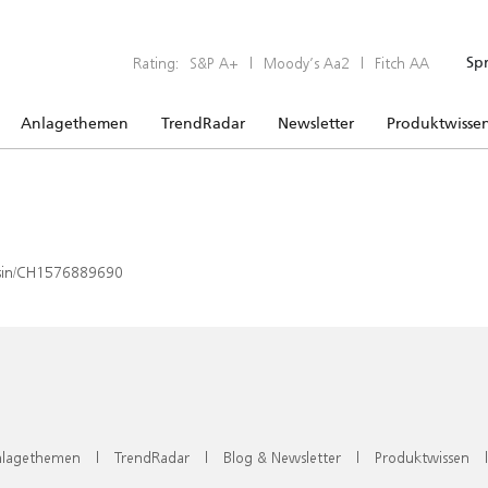
Rating:
S&P A+
|
Moody’s Aa2
|
Fitch AA
Sp
Anlagethemen
TrendRadar
Newsletter
Produktwisse
x/isin/CH1576889690
lagethemen
|
TrendRadar
|
Blog & Newsletter
|
Produktwissen
|