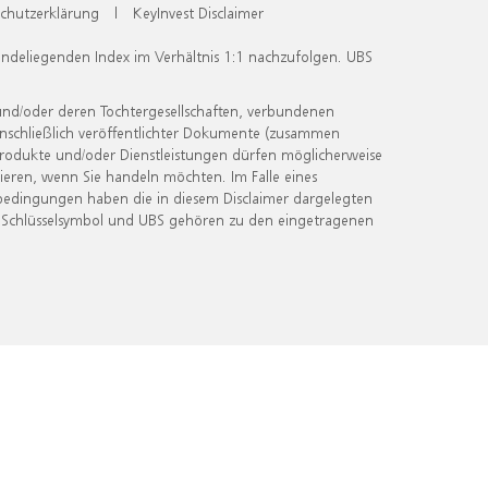
chutzerklärung
|
KeyInvest Disclaimer
undeliegenden Index im Verhältnis 1:1 nachzufolgen. UBS
und/oder deren Tochtergesellschaften, verbundenen
inschließlich veröffentlichter Dokumente (zusammen
 Produkte und/oder Dienstleistungen dürfen möglicherweise
ieren, wenn Sie handeln möchten. Im Falle eines
bedingungen haben die in diesem Disclaimer dargelegten
 Schlüsselsymbol und UBS gehören zu den eingetragenen