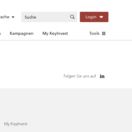
rache
Login
n
Kampagnen
My KeyInvest
Tools
Folgen Sie uns auf
My KeyInvest