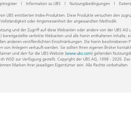
ptregister
|
Information zu UBS
|
Nutzungsbedingungen
|
Datens
 von UBS emittierten Index-Produkten. Diese Produkte versuchen den zugr
, Vollständigkeit oder Angemessenheit der angewandten Methodik.
Nutzung und der Zugriff auf diese Webseiten oder andere von der UBS AG 
eitgestellte verlinkte Webseiten und alle hierin enthaltenen Inhalte, e
allen anderen veröffentlichten Einschränkungen. Die hierin beschriebenen
n von Anlegern verkauft werden. Sie sollten Ihren eigenen Broker kontakt
laimer und den für die UBS-Website (
www.ubs.com
) geltenden Nutzungs
h WSD zur Verfügung gestellt. Copyright der UBS AG, 1998 - 2026. Das
nen Marken ihrer jeweiligen Eigentümer sein. Alle Rechte vorbehalten.