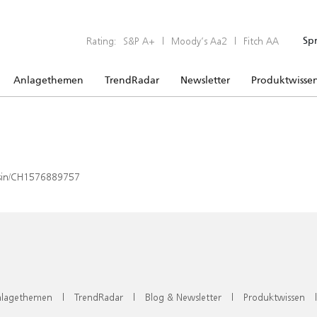
Rating:
S&P A+
|
Moody’s Aa2
|
Fitch AA
Sp
Anlagethemen
TrendRadar
Newsletter
Produktwisse
x/isin/CH1576889757
lagethemen
|
TrendRadar
|
Blog & Newsletter
|
Produktwissen
|