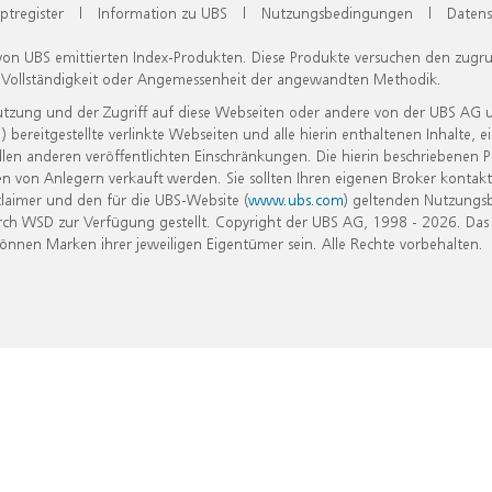
ptregister
|
Information zu UBS
|
Nutzungsbedingungen
|
Datens
 von UBS emittierten Index-Produkten. Diese Produkte versuchen den zugr
, Vollständigkeit oder Angemessenheit der angewandten Methodik.
Nutzung und der Zugriff auf diese Webseiten oder andere von der UBS AG 
eitgestellte verlinkte Webseiten und alle hierin enthaltenen Inhalte, e
allen anderen veröffentlichten Einschränkungen. Die hierin beschriebenen
n von Anlegern verkauft werden. Sie sollten Ihren eigenen Broker kontakt
laimer und den für die UBS-Website (
www.ubs.com
) geltenden Nutzungs
h WSD zur Verfügung gestellt. Copyright der UBS AG, 1998 - 2026. Das
nen Marken ihrer jeweiligen Eigentümer sein. Alle Rechte vorbehalten.