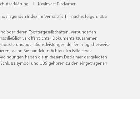
chutzerklärung
|
KeyInvest Disclaimer
undeliegenden Index im Verhältnis 1:1 nachzufolgen. UBS
und/oder deren Tochtergesellschaften, verbundenen
inschließlich veröffentlichter Dokumente (zusammen
 Produkte und/oder Dienstleistungen dürfen möglicherweise
ieren, wenn Sie handeln möchten. Im Falle eines
bedingungen haben die in diesem Disclaimer dargelegten
 Schlüsselsymbol und UBS gehören zu den eingetragenen