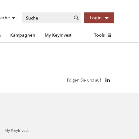
rache
Login
n
Kampagnen
My KeyInvest
Tools
Folgen Sie uns auf
My KeyInvest