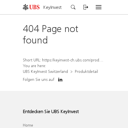
KeyInvest
404 Page not
found
Short URL:
https://keyinvest-ch.ubs.com/produkt/detail/index/isin/CH1576890011
You are here:
UBS KeyInvest Switzerland
Produktdetail
Folgen Sie uns auf
Entdecken Sie UBS KeyInvest
Home