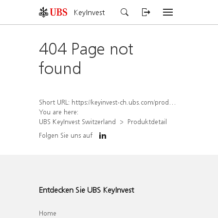
KeyInvest
404 Page not
found
Short URL:
https://keyinvest-ch.ubs.com/produkt/detail/index/isin/CH1576890128
You are here:
UBS KeyInvest Switzerland
Produktdetail
Folgen Sie uns auf
Entdecken Sie UBS KeyInvest
Home