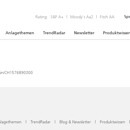
Rating:
S&P A+
|
Moody’s Aa2
|
Fitch AA
Sp
Anlagethemen
TrendRadar
Newsletter
Produktwisse
x/isin/CH1576890300
lagethemen
|
TrendRadar
|
Blog & Newsletter
|
Produktwissen
|