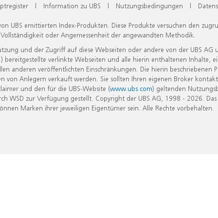
ptregister
|
Information zu UBS
|
Nutzungsbedingungen
|
Datens
 von UBS emittierten Index-Produkten. Diese Produkte versuchen den zugr
, Vollständigkeit oder Angemessenheit der angewandten Methodik.
Nutzung und der Zugriff auf diese Webseiten oder andere von der UBS AG 
eitgestellte verlinkte Webseiten und alle hierin enthaltenen Inhalte, e
allen anderen veröffentlichten Einschränkungen. Die hierin beschriebenen
n von Anlegern verkauft werden. Sie sollten Ihren eigenen Broker kontakt
laimer und den für die UBS-Website (
www.ubs.com
) geltenden Nutzungs
h WSD zur Verfügung gestellt. Copyright der UBS AG, 1998 - 2026. Das
nen Marken ihrer jeweiligen Eigentümer sein. Alle Rechte vorbehalten.