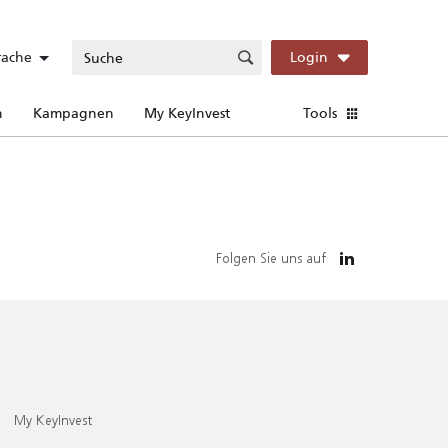
rache
Login
n
Kampagnen
My KeyInvest
Tools
Folgen Sie uns auf
My KeyInvest