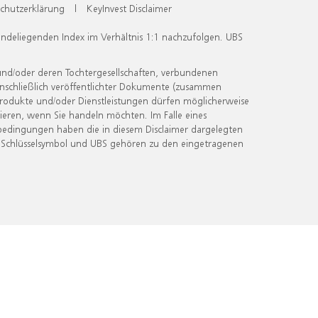
chutzerklärung
|
KeyInvest Disclaimer
undeliegenden Index im Verhältnis 1:1 nachzufolgen. UBS
und/oder deren Tochtergesellschaften, verbundenen
inschließlich veröffentlichter Dokumente (zusammen
 Produkte und/oder Dienstleistungen dürfen möglicherweise
ieren, wenn Sie handeln möchten. Im Falle eines
bedingungen haben die in diesem Disclaimer dargelegten
 Schlüsselsymbol und UBS gehören zu den eingetragenen