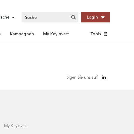
rache
Login
n
Kampagnen
My KeyInvest
Tools
Folgen Sie uns auf
My KeyInvest