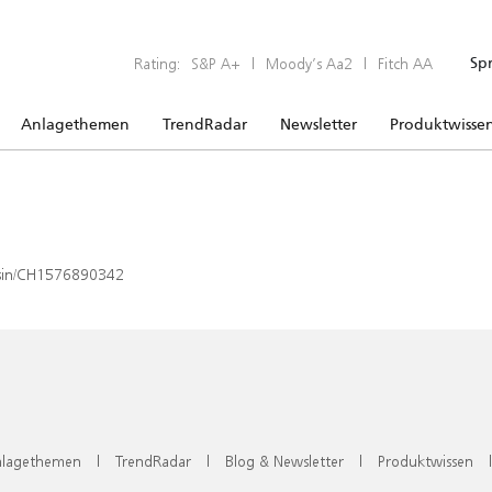
Rating:
S&P A+
|
Moody’s Aa2
|
Fitch AA
Sp
Anlagethemen
TrendRadar
Newsletter
Produktwisse
x/isin/CH1576890342
lagethemen
|
TrendRadar
|
Blog & Newsletter
|
Produktwissen
|