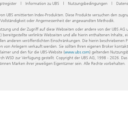
ptregister
|
Information zu UBS
|
Nutzungsbedingungen
|
Datens
 von UBS emittierten Index-Produkten. Diese Produkte versuchen den zugr
, Vollständigkeit oder Angemessenheit der angewandten Methodik.
Nutzung und der Zugriff auf diese Webseiten oder andere von der UBS AG 
eitgestellte verlinkte Webseiten und alle hierin enthaltenen Inhalte, e
allen anderen veröffentlichten Einschränkungen. Die hierin beschriebenen
n von Anlegern verkauft werden. Sie sollten Ihren eigenen Broker kontakt
laimer und den für die UBS-Website (
www.ubs.com
) geltenden Nutzungs
h WSD zur Verfügung gestellt. Copyright der UBS AG, 1998 - 2026. Das
nen Marken ihrer jeweiligen Eigentümer sein. Alle Rechte vorbehalten.