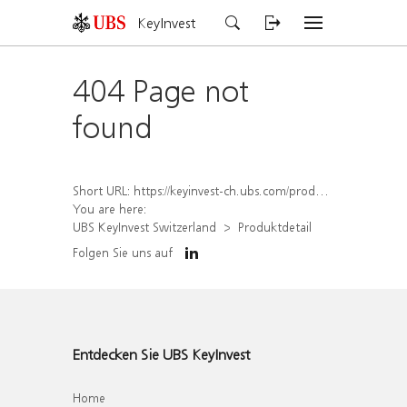
KeyInvest
404 Page not
found
Short URL:
https://keyinvest-ch.ubs.com/produkt/detail/index/isin/CH1576890359
You are here:
UBS KeyInvest Switzerland
Produktdetail
Folgen Sie uns auf
Entdecken Sie UBS KeyInvest
Home