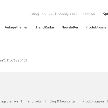
Rating:
S&P A+
|
Moody’s Aa2
|
Fitch AA
Sp
Anlagethemen
TrendRadar
Newsletter
Produktwisse
x/isin/CH1576890409
lagethemen
|
TrendRadar
|
Blog & Newsletter
|
Produktwissen
|