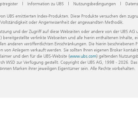
ptregister
|
Information zu UBS
|
Nutzungsbedingungen
|
Datens
 von UBS emittierten Index-Produkten. Diese Produkte versuchen den zugr
, Vollständigkeit oder Angemessenheit der angewandten Methodik.
Nutzung und der Zugriff auf diese Webseiten oder andere von der UBS AG 
eitgestellte verlinkte Webseiten und alle hierin enthaltenen Inhalte, e
allen anderen veröffentlichten Einschränkungen. Die hierin beschriebenen
n von Anlegern verkauft werden. Sie sollten Ihren eigenen Broker kontakt
laimer und den für die UBS-Website (
www.ubs.com
) geltenden Nutzungs
h WSD zur Verfügung gestellt. Copyright der UBS AG, 1998 - 2026. Das
nen Marken ihrer jeweiligen Eigentümer sein. Alle Rechte vorbehalten.