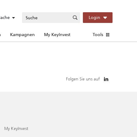
rache
Login
n
Kampagnen
My KeyInvest
Tools
Folgen Sie uns auf
My KeyInvest