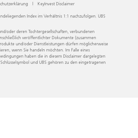
chutzerklärung
|
KeyInvest Disclaimer
undeliegenden Index im Verhältnis 1:1 nachzufolgen. UBS
und/oder deren Tochtergesellschaften, verbundenen
inschließlich veröffentlichter Dokumente (zusammen
 Produkte und/oder Dienstleistungen dürfen möglicherweise
ieren, wenn Sie handeln möchten. Im Falle eines
bedingungen haben die in diesem Disclaimer dargelegten
 Schlüsselsymbol und UBS gehören zu den eingetragenen