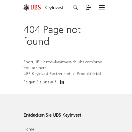
KeyInvest
404 Page not
found
Short URL:
https://keyinvest-ch.ubs.com/produkt/detail/index/isin/CH1576890441
You are here:
UBS KeyInvest Switzerland
Produktdetail
Folgen Sie uns auf
Entdecken Sie UBS KeyInvest
Home