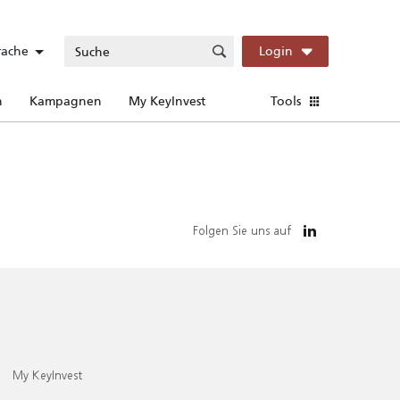
rache
Login
n
Kampagnen
My KeyInvest
Tools
Folgen Sie uns auf
My KeyInvest