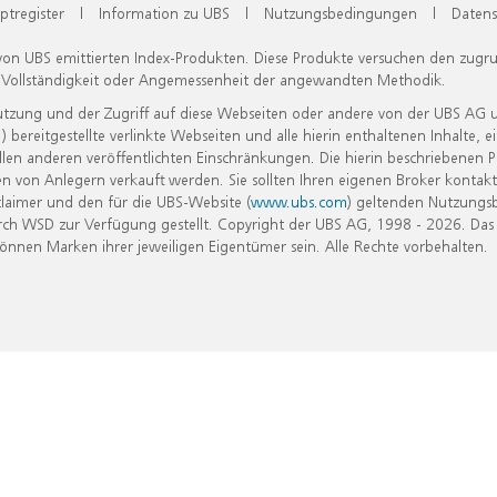
ptregister
|
Information zu UBS
|
Nutzungsbedingungen
|
Datens
 von UBS emittierten Index-Produkten. Diese Produkte versuchen den zugr
, Vollständigkeit oder Angemessenheit der angewandten Methodik.
Nutzung und der Zugriff auf diese Webseiten oder andere von der UBS AG 
eitgestellte verlinkte Webseiten und alle hierin enthaltenen Inhalte, e
allen anderen veröffentlichten Einschränkungen. Die hierin beschriebenen
n von Anlegern verkauft werden. Sie sollten Ihren eigenen Broker kontakt
laimer und den für die UBS-Website (
www.ubs.com
) geltenden Nutzungs
h WSD zur Verfügung gestellt. Copyright der UBS AG, 1998 - 2026. Das
nen Marken ihrer jeweiligen Eigentümer sein. Alle Rechte vorbehalten.