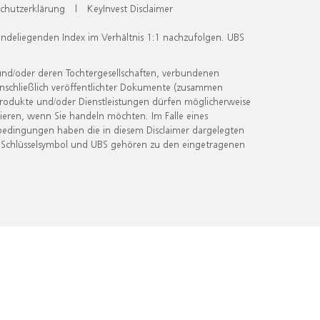
chutzerklärung
|
KeyInvest Disclaimer
undeliegenden Index im Verhältnis 1:1 nachzufolgen. UBS
und/oder deren Tochtergesellschaften, verbundenen
inschließlich veröffentlichter Dokumente (zusammen
 Produkte und/oder Dienstleistungen dürfen möglicherweise
ieren, wenn Sie handeln möchten. Im Falle eines
bedingungen haben die in diesem Disclaimer dargelegten
 Schlüsselsymbol und UBS gehören zu den eingetragenen