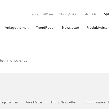
Rating:
S&P A+
|
Moody’s Aa2
|
Fitch AA
Sp
Anlagethemen
TrendRadar
Newsletter
Produktwisse
x/isin/CH1576894674
lagethemen
|
TrendRadar
|
Blog & Newsletter
|
Produktwissen
|