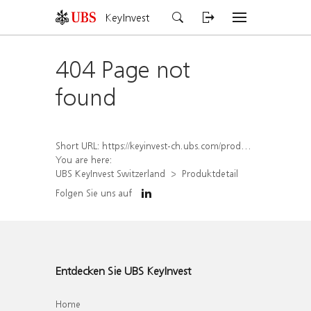
KeyInvest
404 Page not
found
Short URL:
https://keyinvest-ch.ubs.com/produkt/detail/index/isin/CH1576894682
You are here:
UBS KeyInvest Switzerland
Produktdetail
Folgen Sie uns auf
Entdecken Sie UBS KeyInvest
Home