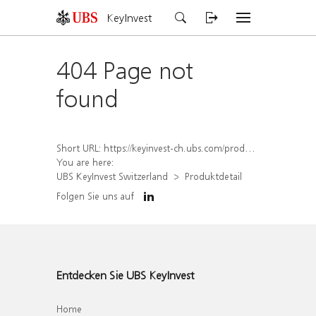
KeyInvest
404 Page not
found
Short URL:
https://keyinvest-ch.ubs.com/produkt/detail/index/isin/CH1576895101
You are here:
UBS KeyInvest Switzerland
Produktdetail
Folgen Sie uns auf
Entdecken Sie UBS KeyInvest
Home