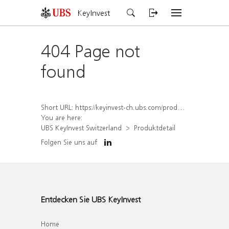
KeyInvest
404 Page not
found
Short URL:
https://keyinvest-ch.ubs.com/produkt/detail/index/isin/CH1576895168
You are here:
UBS KeyInvest Switzerland
Produktdetail
Folgen Sie uns auf
Entdecken Sie UBS KeyInvest
Home