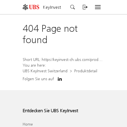
KeyInvest
404 Page not
found
Short URL:
https://keyinvest-ch.ubs.com/produkt/detail/index/isin/CH1576895523
You are here:
UBS KeyInvest Switzerland
Produktdetail
Folgen Sie uns auf
Entdecken Sie UBS KeyInvest
Home