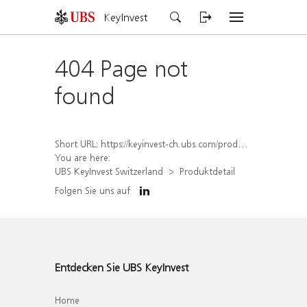
KeyInvest
404 Page not
found
Short URL:
https://keyinvest-ch.ubs.com/produkt/detail/index/isin/CH1576895838
You are here:
UBS KeyInvest Switzerland
Produktdetail
Folgen Sie uns auf
Entdecken Sie UBS KeyInvest
Home