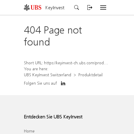
KeyInvest
404 Page not
found
Short URL:
https://keyinvest-ch.ubs.com/produkt/detail/index/isin/CH1576895879
You are here:
UBS KeyInvest Switzerland
Produktdetail
Folgen Sie uns auf
Entdecken Sie UBS KeyInvest
Home