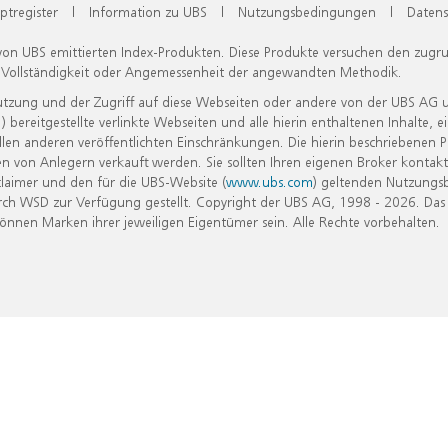
ptregister
|
Information zu UBS
|
Nutzungsbedingungen
|
Datens
 von UBS emittierten Index-Produkten. Diese Produkte versuchen den zugr
, Vollständigkeit oder Angemessenheit der angewandten Methodik.
Nutzung und der Zugriff auf diese Webseiten oder andere von der UBS AG 
eitgestellte verlinkte Webseiten und alle hierin enthaltenen Inhalte, e
allen anderen veröffentlichten Einschränkungen. Die hierin beschriebenen
n von Anlegern verkauft werden. Sie sollten Ihren eigenen Broker kontakt
laimer und den für die UBS-Website (
www.ubs.com
) geltenden Nutzungs
h WSD zur Verfügung gestellt. Copyright der UBS AG, 1998 - 2026. Das
nen Marken ihrer jeweiligen Eigentümer sein. Alle Rechte vorbehalten.