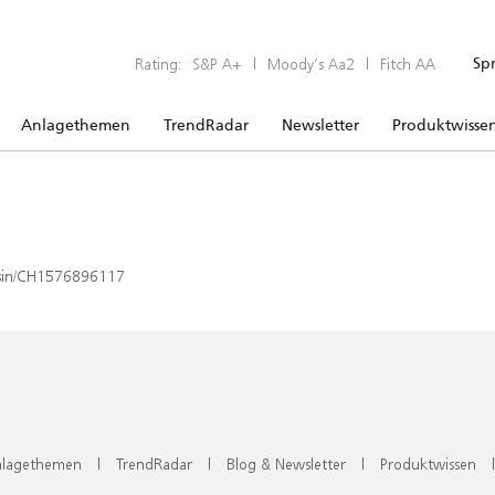
Rating:
S&P A+
|
Moody’s Aa2
|
Fitch AA
Sp
Anlagethemen
TrendRadar
Newsletter
Produktwisse
x/isin/CH1576896117
lagethemen
|
TrendRadar
|
Blog & Newsletter
|
Produktwissen
|