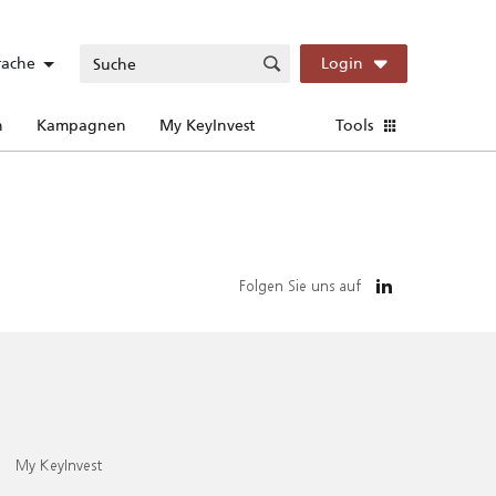
rache
Login
n
Kampagnen
My KeyInvest
Tools
Folgen Sie uns auf
My KeyInvest