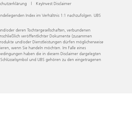
chutzerklärung
|
KeyInvest Disclaimer
undeliegenden Index im Verhältnis 1:1 nachzufolgen. UBS
und/oder deren Tochtergesellschaften, verbundenen
inschließlich veröffentlichter Dokumente (zusammen
 Produkte und/oder Dienstleistungen dürfen möglicherweise
ieren, wenn Sie handeln möchten. Im Falle eines
bedingungen haben die in diesem Disclaimer dargelegten
 Schlüsselsymbol und UBS gehören zu den eingetragenen