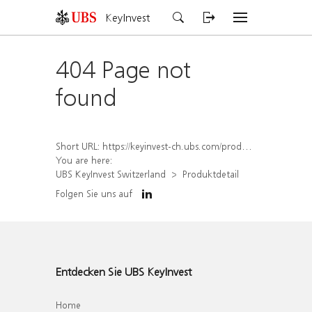
KeyInvest
404 Page not
found
Short URL:
https://keyinvest-ch.ubs.com/produkt/detail/index/isin/CH1576896174
You are here:
UBS KeyInvest Switzerland
Produktdetail
Folgen Sie uns auf
Entdecken Sie UBS KeyInvest
Home