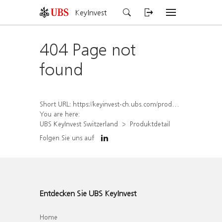
KeyInvest
404 Page not
found
Short URL:
https://keyinvest-ch.ubs.com/produkt/detail/index/isin/CH1576896448
You are here:
UBS KeyInvest Switzerland
Produktdetail
Folgen Sie uns auf
Entdecken Sie UBS KeyInvest
Home