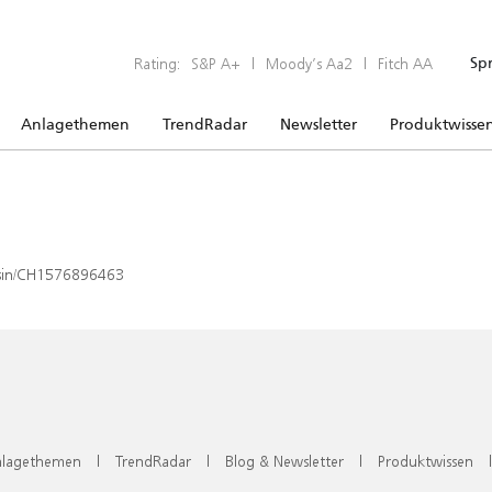
Rating:
S&P A+
|
Moody’s Aa2
|
Fitch AA
Sp
Anlagethemen
TrendRadar
Newsletter
Produktwisse
x/isin/CH1576896463
lagethemen
|
TrendRadar
|
Blog & Newsletter
|
Produktwissen
|