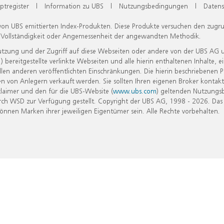
ptregister
|
Information zu UBS
|
Nutzungsbedingungen
|
Datens
 von UBS emittierten Index-Produkten. Diese Produkte versuchen den zugr
, Vollständigkeit oder Angemessenheit der angewandten Methodik.
Nutzung und der Zugriff auf diese Webseiten oder andere von der UBS AG 
eitgestellte verlinkte Webseiten und alle hierin enthaltenen Inhalte, e
allen anderen veröffentlichten Einschränkungen. Die hierin beschriebenen
n von Anlegern verkauft werden. Sie sollten Ihren eigenen Broker kontakt
laimer und den für die UBS-Website (
www.ubs.com
) geltenden Nutzungs
h WSD zur Verfügung gestellt. Copyright der UBS AG, 1998 - 2026. Das
nen Marken ihrer jeweiligen Eigentümer sein. Alle Rechte vorbehalten.