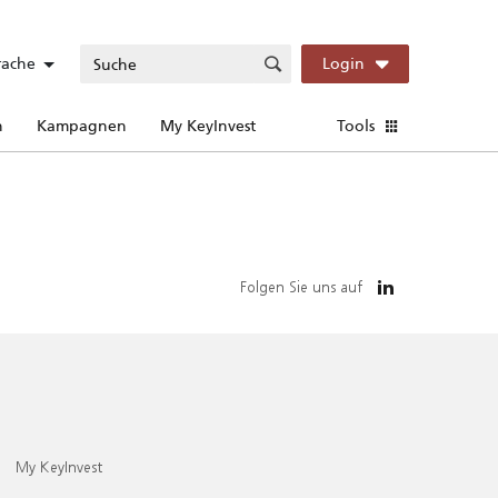
rache
Login
n
Kampagnen
My KeyInvest
Tools
Folgen Sie uns auf
My KeyInvest