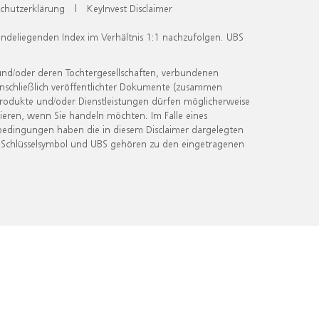
chutzerklärung
|
KeyInvest Disclaimer
undeliegenden Index im Verhältnis 1:1 nachzufolgen. UBS
und/oder deren Tochtergesellschaften, verbundenen
inschließlich veröffentlichter Dokumente (zusammen
 Produkte und/oder Dienstleistungen dürfen möglicherweise
ieren, wenn Sie handeln möchten. Im Falle eines
bedingungen haben die in diesem Disclaimer dargelegten
 Schlüsselsymbol und UBS gehören zu den eingetragenen