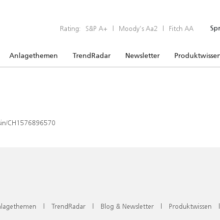
Rating:
S&P A+
|
Moody’s Aa2
|
Fitch AA
Sp
Anlagethemen
TrendRadar
Newsletter
Produktwisse
x/isin/CH1576896570
lagethemen
|
TrendRadar
|
Blog & Newsletter
|
Produktwissen
|