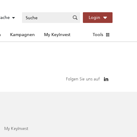
rache
Login
n
Kampagnen
My KeyInvest
Tools
Folgen Sie uns auf
My KeyInvest