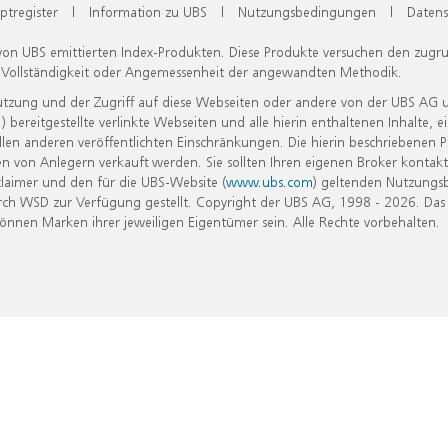
ptregister
|
Information zu UBS
|
Nutzungsbedingungen
|
Datens
 von UBS emittierten Index-Produkten. Diese Produkte versuchen den zugr
, Vollständigkeit oder Angemessenheit der angewandten Methodik.
Nutzung und der Zugriff auf diese Webseiten oder andere von der UBS AG 
eitgestellte verlinkte Webseiten und alle hierin enthaltenen Inhalte, e
allen anderen veröffentlichten Einschränkungen. Die hierin beschriebenen
n von Anlegern verkauft werden. Sie sollten Ihren eigenen Broker kontakt
laimer und den für die UBS-Website (
www.ubs.com
) geltenden Nutzungs
h WSD zur Verfügung gestellt. Copyright der UBS AG, 1998 - 2026. Das
nen Marken ihrer jeweiligen Eigentümer sein. Alle Rechte vorbehalten.