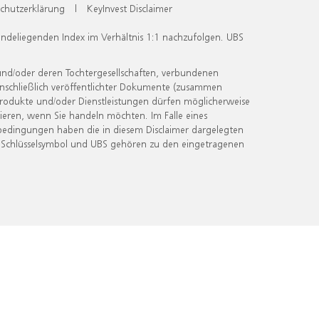
chutzerklärung
|
KeyInvest Disclaimer
undeliegenden Index im Verhältnis 1:1 nachzufolgen. UBS
und/oder deren Tochtergesellschaften, verbundenen
inschließlich veröffentlichter Dokumente (zusammen
 Produkte und/oder Dienstleistungen dürfen möglicherweise
ieren, wenn Sie handeln möchten. Im Falle eines
bedingungen haben die in diesem Disclaimer dargelegten
 Schlüsselsymbol und UBS gehören zu den eingetragenen