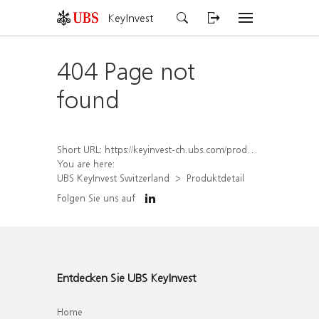
KeyInvest
404 Page not
found
Short URL:
https://keyinvest-ch.ubs.com/produkt/detail/index/isin/CH1576896653
You are here:
UBS KeyInvest Switzerland
Produktdetail
Folgen Sie uns auf
Entdecken Sie UBS KeyInvest
Home