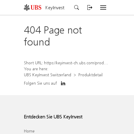
KeyInvest
404 Page not
found
Short URL:
https://keyinvest-ch.ubs.com/produkt/detail/index/isin/CH1576896687
You are here:
UBS KeyInvest Switzerland
Produktdetail
Folgen Sie uns auf
Entdecken Sie UBS KeyInvest
Home