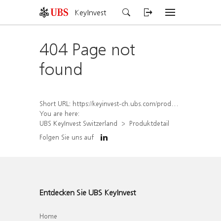
KeyInvest
404 Page not
found
Short URL:
https://keyinvest-ch.ubs.com/produkt/detail/index/isin/CH1576896729
You are here:
UBS KeyInvest Switzerland
Produktdetail
Folgen Sie uns auf
Entdecken Sie UBS KeyInvest
Home