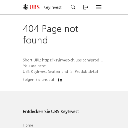
KeyInvest
404 Page not
found
Short URL:
https://keyinvest-ch.ubs.com/produkt/detail/index/isin/CH1576896893
You are here:
UBS KeyInvest Switzerland
Produktdetail
Folgen Sie uns auf
Entdecken Sie UBS KeyInvest
Home