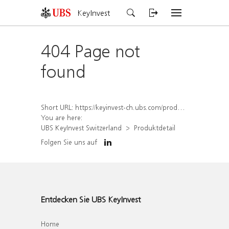
KeyInvest
404 Page not
found
Short URL:
https://keyinvest-ch.ubs.com/produkt/detail/index/isin/CH1577800712
You are here:
UBS KeyInvest Switzerland
Produktdetail
Folgen Sie uns auf
Entdecken Sie UBS KeyInvest
Home