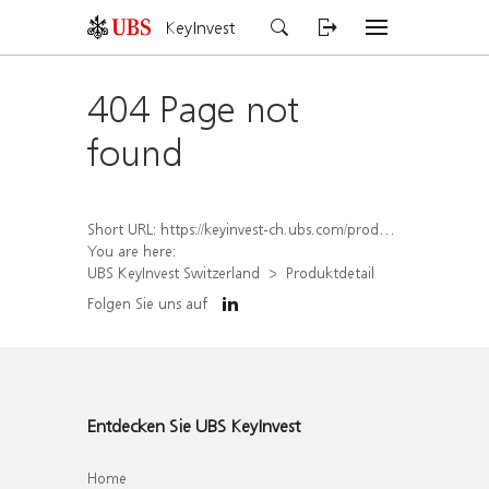
KeyInvest
404 Page not
found
Short URL:
https://keyinvest-ch.ubs.com/produkt/detail/index/isin/CH1577805646
You are here:
UBS KeyInvest Switzerland
Produktdetail
Folgen Sie uns auf
Entdecken Sie UBS KeyInvest
Home