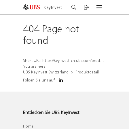
KeyInvest
404 Page not
found
Short URL:
https://keyinvest-ch.ubs.com/produkt/detail/index/isin/CH1577805653
You are here:
UBS KeyInvest Switzerland
Produktdetail
Folgen Sie uns auf
Entdecken Sie UBS KeyInvest
Home