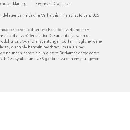
chutzerklärung
|
KeyInvest Disclaimer
undeliegenden Index im Verhältnis 1:1 nachzufolgen. UBS
und/oder deren Tochtergesellschaften, verbundenen
inschließlich veröffentlichter Dokumente (zusammen
 Produkte und/oder Dienstleistungen dürfen möglicherweise
ieren, wenn Sie handeln möchten. Im Falle eines
bedingungen haben die in diesem Disclaimer dargelegten
 Schlüsselsymbol und UBS gehören zu den eingetragenen