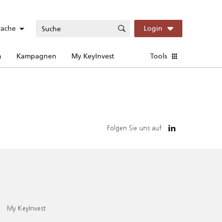
rache
Login
n
Kampagnen
My KeyInvest
Tools
Folgen Sie uns auf
My KeyInvest