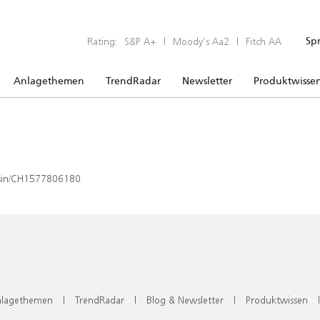
Rating:
S&P A+
|
Moody’s Aa2
|
Fitch AA
Sp
Anlagethemen
TrendRadar
Newsletter
Produktwisse
x/isin/CH1577806180
lagethemen
|
TrendRadar
|
Blog & Newsletter
|
Produktwissen
|