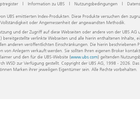
ptregister
|
Information zu UBS
|
Nutzungsbedingungen
|
Datens
 von UBS emittierten Index-Produkten. Diese Produkte versuchen den zugr
, Vollständigkeit oder Angemessenheit der angewandten Methodik.
Nutzung und der Zugriff auf diese Webseiten oder andere von der UBS AG 
eitgestellte verlinkte Webseiten und alle hierin enthaltenen Inhalte, e
allen anderen veröffentlichten Einschränkungen. Die hierin beschriebenen
n von Anlegern verkauft werden. Sie sollten Ihren eigenen Broker kontakt
laimer und den für die UBS-Website (
www.ubs.com
) geltenden Nutzungs
h WSD zur Verfügung gestellt. Copyright der UBS AG, 1998 - 2026. Das
nen Marken ihrer jeweiligen Eigentümer sein. Alle Rechte vorbehalten.