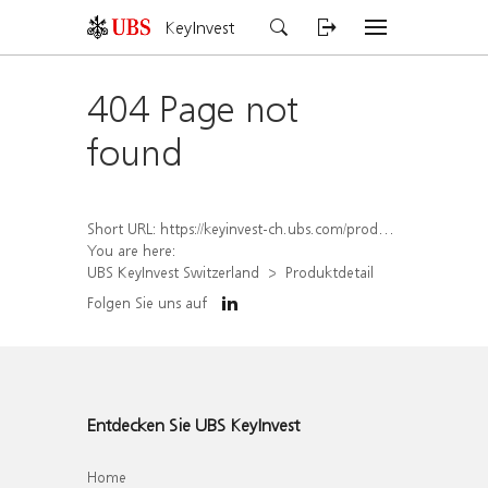
KeyInvest
404 Page not
found
Short URL:
https://keyinvest-ch.ubs.com/produkt/detail/index/isin/CH1577808566
You are here:
UBS KeyInvest Switzerland
Produktdetail
Folgen Sie uns auf
Entdecken Sie UBS KeyInvest
Home