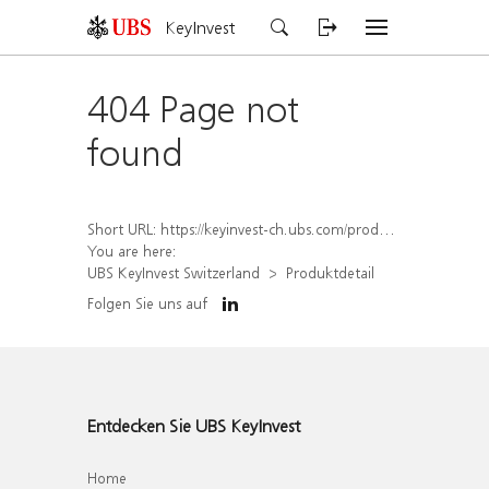
KeyInvest
404 Page not
found
Short URL:
https://keyinvest-ch.ubs.com/produkt/detail/index/isin/CH1577809184
You are here:
UBS KeyInvest Switzerland
Produktdetail
Folgen Sie uns auf
Entdecken Sie UBS KeyInvest
Home