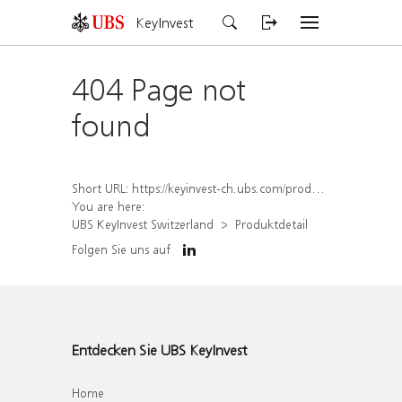
KeyInvest
404 Page not
found
Short URL:
https://keyinvest-ch.ubs.com/produkt/detail/index/isin/CH1577813798
You are here:
UBS KeyInvest Switzerland
Produktdetail
Folgen Sie uns auf
Entdecken Sie UBS KeyInvest
Home