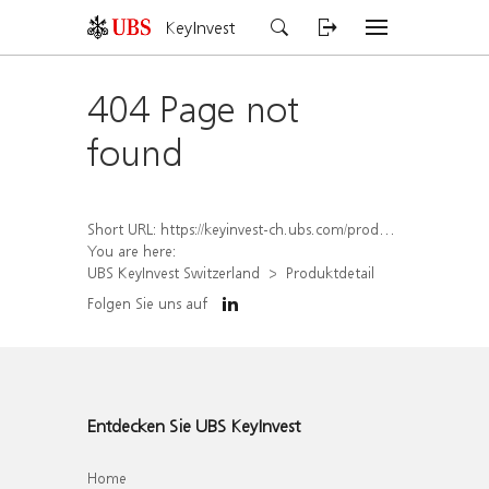
KeyInvest
404 Page not
found
Short URL:
https://keyinvest-ch.ubs.com/produkt/detail/index/isin/CH1577813970
You are here:
UBS KeyInvest Switzerland
Produktdetail
Folgen Sie uns auf
Entdecken Sie UBS KeyInvest
Home