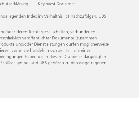
chutzerklärung
|
KeyInvest Disclaimer
undeliegenden Index im Verhältnis 1:1 nachzufolgen. UBS
und/oder deren Tochtergesellschaften, verbundenen
inschließlich veröffentlichter Dokumente (zusammen
 Produkte und/oder Dienstleistungen dürfen möglicherweise
ieren, wenn Sie handeln möchten. Im Falle eines
bedingungen haben die in diesem Disclaimer dargelegten
 Schlüsselsymbol und UBS gehören zu den eingetragenen