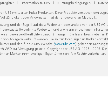
ptregister
|
Information zu UBS
|
Nutzungsbedingungen
|
Datens
 von UBS emittierten Index-Produkten. Diese Produkte versuchen den zugr
, Vollständigkeit oder Angemessenheit der angewandten Methodik.
Nutzung und der Zugriff auf diese Webseiten oder andere von der UBS AG 
eitgestellte verlinkte Webseiten und alle hierin enthaltenen Inhalte, e
allen anderen veröffentlichten Einschränkungen. Die hierin beschriebenen
n von Anlegern verkauft werden. Sie sollten Ihren eigenen Broker kontakt
laimer und den für die UBS-Website (
www.ubs.com
) geltenden Nutzungs
h WSD zur Verfügung gestellt. Copyright der UBS AG, 1998 - 2026. Das
nen Marken ihrer jeweiligen Eigentümer sein. Alle Rechte vorbehalten.