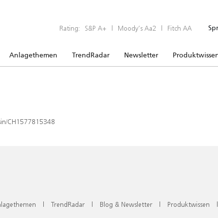
Rating:
S&P A+
|
Moody’s Aa2
|
Fitch AA
Sp
Anlagethemen
TrendRadar
Newsletter
Produktwisse
x/isin/CH1577815348
lagethemen
|
TrendRadar
|
Blog & Newsletter
|
Produktwissen
|