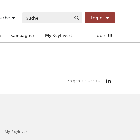
rache
Login
n
Kampagnen
My KeyInvest
Tools
Folgen Sie uns auf
My KeyInvest