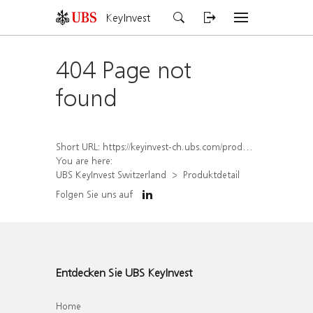
KeyInvest
404 Page not
found
Short URL:
https://keyinvest-ch.ubs.com/produkt/detail/index/isin/CH1577815363
You are here:
UBS KeyInvest Switzerland
Produktdetail
Folgen Sie uns auf
Entdecken Sie UBS KeyInvest
Home