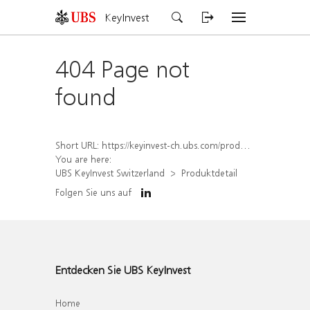
KeyInvest
404 Page not
found
Short URL:
https://keyinvest-ch.ubs.com/produkt/detail/index/isin/CH1577815405
You are here:
UBS KeyInvest Switzerland
Produktdetail
Folgen Sie uns auf
Entdecken Sie UBS KeyInvest
Home