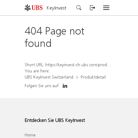
KeyInvest
404 Page not
found
Short URL:
https://keyinvest-ch.ubs.com/produkt/detail/index/isin/CH1577815595
You are here:
UBS KeyInvest Switzerland
Produktdetail
Folgen Sie uns auf
Entdecken Sie UBS KeyInvest
Home