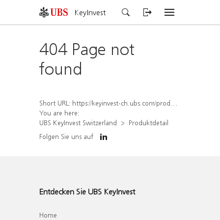
KeyInvest
404 Page not
found
Short URL:
https://keyinvest-ch.ubs.com/produkt/detail/index/isin/CH1577815652
You are here:
UBS KeyInvest Switzerland
Produktdetail
Folgen Sie uns auf
Entdecken Sie UBS KeyInvest
Home