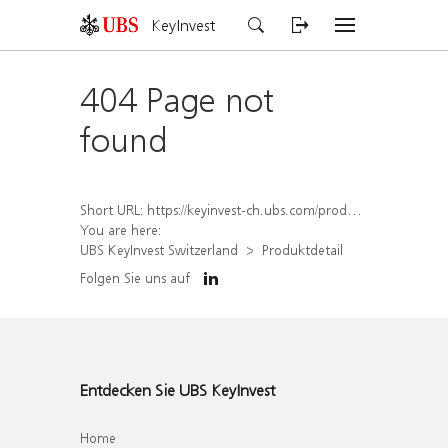
KeyInvest
404 Page not
found
Short URL:
https://keyinvest-ch.ubs.com/produkt/detail/index/isin/CH1577815678
You are here:
UBS KeyInvest Switzerland
Produktdetail
Folgen Sie uns auf
Entdecken Sie UBS KeyInvest
Home