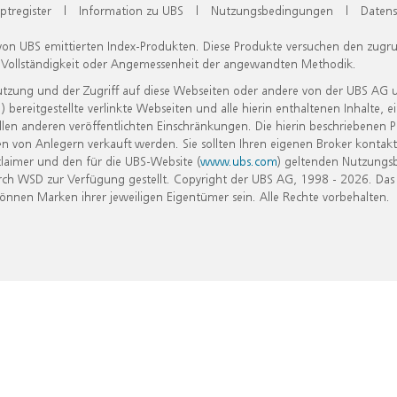
ptregister
|
Information zu UBS
|
Nutzungsbedingungen
|
Datens
 von UBS emittierten Index-Produkten. Diese Produkte versuchen den zugr
, Vollständigkeit oder Angemessenheit der angewandten Methodik.
Nutzung und der Zugriff auf diese Webseiten oder andere von der UBS AG 
eitgestellte verlinkte Webseiten und alle hierin enthaltenen Inhalte, e
allen anderen veröffentlichten Einschränkungen. Die hierin beschriebenen
n von Anlegern verkauft werden. Sie sollten Ihren eigenen Broker kontakt
laimer und den für die UBS-Website (
www.ubs.com
) geltenden Nutzungs
h WSD zur Verfügung gestellt. Copyright der UBS AG, 1998 - 2026. Das
nen Marken ihrer jeweiligen Eigentümer sein. Alle Rechte vorbehalten.