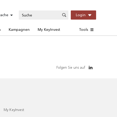
rache
Login
n
Kampagnen
My KeyInvest
Tools
Folgen Sie uns auf
My KeyInvest