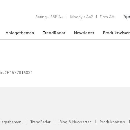
Rating:
S&P A+
|
Moody’s Aa2
|
Fitch AA
Sp
Anlagethemen
TrendRadar
Newsletter
Produktwisse
x/isin/CH1577816031
lagethemen
|
TrendRadar
|
Blog & Newsletter
|
Produktwissen
|