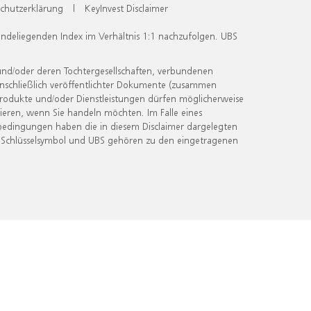
chutzerklärung
|
KeyInvest Disclaimer
undeliegenden Index im Verhältnis 1:1 nachzufolgen. UBS
und/oder deren Tochtergesellschaften, verbundenen
inschließlich veröffentlichter Dokumente (zusammen
 Produkte und/oder Dienstleistungen dürfen möglicherweise
ieren, wenn Sie handeln möchten. Im Falle eines
bedingungen haben die in diesem Disclaimer dargelegten
 Schlüsselsymbol und UBS gehören zu den eingetragenen