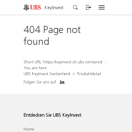
KeyInvest
404 Page not
found
Short URL:
https://keyinvest-ch.ubs.com/produkt/detail/index/isin/CH1577818177
You are here:
UBS KeyInvest Switzerland
Produktdetail
Folgen Sie uns auf
Entdecken Sie UBS KeyInvest
Home