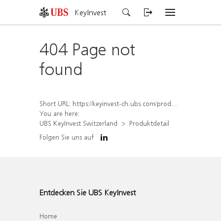
KeyInvest
404 Page not
found
Short URL:
https://keyinvest-ch.ubs.com/produkt/detail/index/isin/CH1577818458
You are here:
UBS KeyInvest Switzerland
Produktdetail
Folgen Sie uns auf
Entdecken Sie UBS KeyInvest
Home