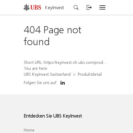
KeyInvest
404 Page not
found
Short URL:
https://keyinvest-ch.ubs.com/produkt/detail/index/isin/CH1577820504
You are here:
UBS KeyInvest Switzerland
Produktdetail
Folgen Sie uns auf
Entdecken Sie UBS KeyInvest
Home