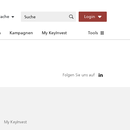
rache
Login
n
Kampagnen
My KeyInvest
Tools
Folgen Sie uns auf
My KeyInvest