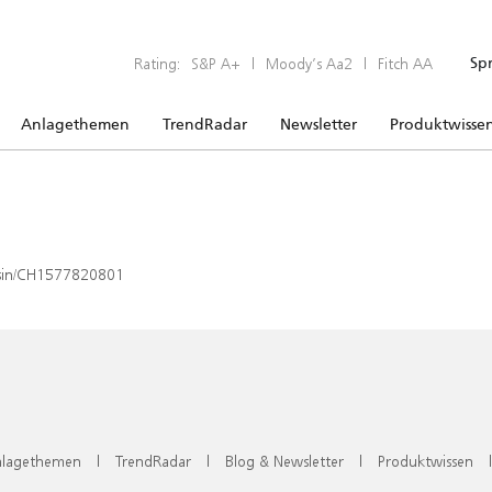
Rating:
S&P A+
|
Moody’s Aa2
|
Fitch AA
Sp
Anlagethemen
TrendRadar
Newsletter
Produktwisse
x/isin/CH1577820801
lagethemen
|
TrendRadar
|
Blog & Newsletter
|
Produktwissen
|