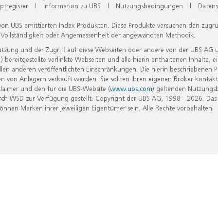
ptregister
|
Information zu UBS
|
Nutzungsbedingungen
|
Datens
 von UBS emittierten Index-Produkten. Diese Produkte versuchen den zugr
, Vollständigkeit oder Angemessenheit der angewandten Methodik.
Nutzung und der Zugriff auf diese Webseiten oder andere von der UBS AG 
eitgestellte verlinkte Webseiten und alle hierin enthaltenen Inhalte, e
allen anderen veröffentlichten Einschränkungen. Die hierin beschriebenen
n von Anlegern verkauft werden. Sie sollten Ihren eigenen Broker kontakt
laimer und den für die UBS-Website (
www.ubs.com
) geltenden Nutzungs
h WSD zur Verfügung gestellt. Copyright der UBS AG, 1998 - 2026. Das
nen Marken ihrer jeweiligen Eigentümer sein. Alle Rechte vorbehalten.