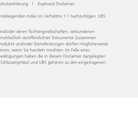
chutzerklärung
|
KeyInvest Disclaimer
undeliegenden Index im Verhältnis 1:1 nachzufolgen. UBS
und/oder deren Tochtergesellschaften, verbundenen
inschließlich veröffentlichter Dokumente (zusammen
 Produkte und/oder Dienstleistungen dürfen möglicherweise
ieren, wenn Sie handeln möchten. Im Falle eines
bedingungen haben die in diesem Disclaimer dargelegten
 Schlüsselsymbol und UBS gehören zu den eingetragenen