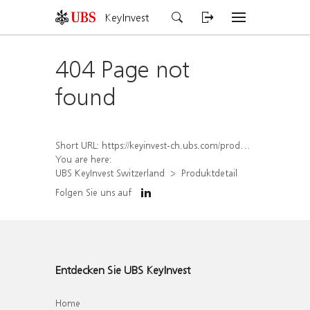
KeyInvest
404 Page not
found
Short URL:
https://keyinvest-ch.ubs.com/produkt/detail/index/isin/CH1577835064
You are here:
UBS KeyInvest Switzerland
Produktdetail
Folgen Sie uns auf
Entdecken Sie UBS KeyInvest
Home