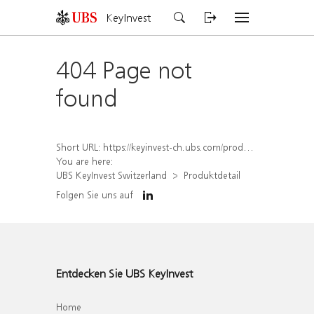
KeyInvest
404 Page not
found
Short URL:
https://keyinvest-ch.ubs.com/produkt/detail/index/isin/CH1577839371
You are here:
UBS KeyInvest Switzerland
Produktdetail
Folgen Sie uns auf
Entdecken Sie UBS KeyInvest
Home