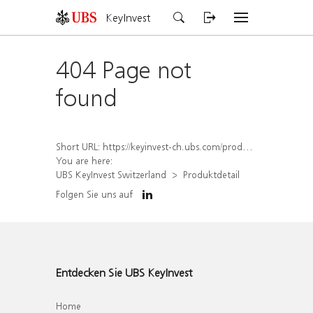
KeyInvest
404 Page not
found
Short URL:
https://keyinvest-ch.ubs.com/produkt/detail/index/isin/CH1577843142
You are here:
UBS KeyInvest Switzerland
Produktdetail
Folgen Sie uns auf
Entdecken Sie UBS KeyInvest
Home