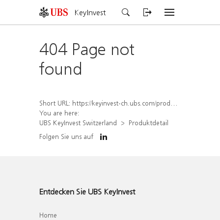
KeyInvest
404 Page not
found
Short URL:
https://keyinvest-ch.ubs.com/produkt/detail/index/isin/CH1577843159
You are here:
UBS KeyInvest Switzerland
Produktdetail
Folgen Sie uns auf
Entdecken Sie UBS KeyInvest
Home