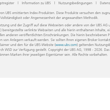
ptregister
|
Information zu UBS
|
Nutzungsbedingungen
|
Datens
 von UBS emittierten Index-Produkten. Diese Produkte versuchen den zugr
, Vollständigkeit oder Angemessenheit der angewandten Methodik.
Nutzung und der Zugriff auf diese Webseiten oder andere von der UBS AG 
eitgestellte verlinkte Webseiten und alle hierin enthaltenen Inhalte, e
allen anderen veröffentlichten Einschränkungen. Die hierin beschriebenen
n von Anlegern verkauft werden. Sie sollten Ihren eigenen Broker kontakt
laimer und den für die UBS-Website (
www.ubs.com
) geltenden Nutzungs
h WSD zur Verfügung gestellt. Copyright der UBS AG, 1998 - 2026. Das
nen Marken ihrer jeweiligen Eigentümer sein. Alle Rechte vorbehalten.