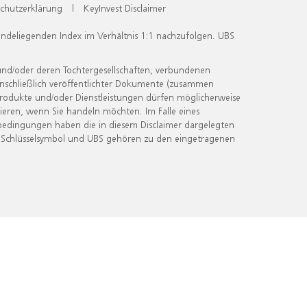
chutzerklärung
|
KeyInvest Disclaimer
undeliegenden Index im Verhältnis 1:1 nachzufolgen. UBS
und/oder deren Tochtergesellschaften, verbundenen
inschließlich veröffentlichter Dokumente (zusammen
 Produkte und/oder Dienstleistungen dürfen möglicherweise
ieren, wenn Sie handeln möchten. Im Falle eines
bedingungen haben die in diesem Disclaimer dargelegten
 Schlüsselsymbol und UBS gehören zu den eingetragenen