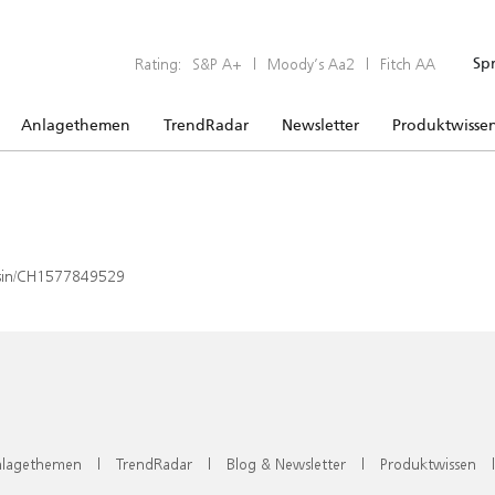
Rating:
S&P A+
|
Moody’s Aa2
|
Fitch AA
Sp
Anlagethemen
TrendRadar
Newsletter
Produktwisse
x/isin/CH1577849529
lagethemen
|
TrendRadar
|
Blog & Newsletter
|
Produktwissen
|