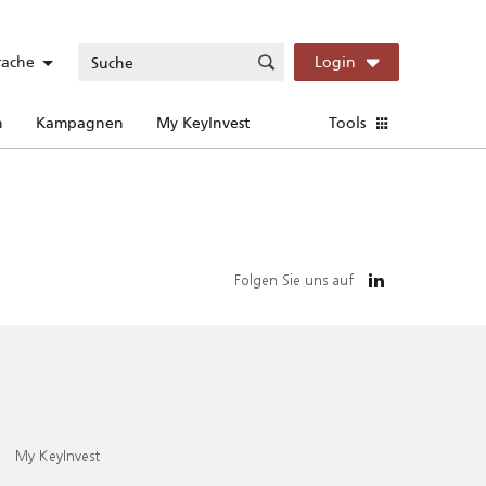
rache
Login
n
Kampagnen
My KeyInvest
Tools
Folgen Sie uns auf
My KeyInvest